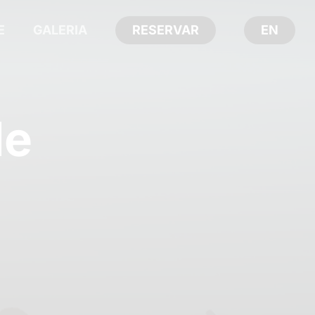
E
GALERIA
RESERVAR
EN
le