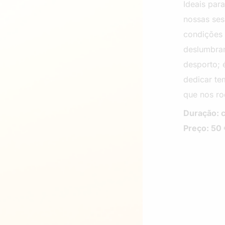
Ideais par
nossas se
condições 
deslumbra
desporto;
dedicar te
que nos ro
Duração: c
Preço: 50 