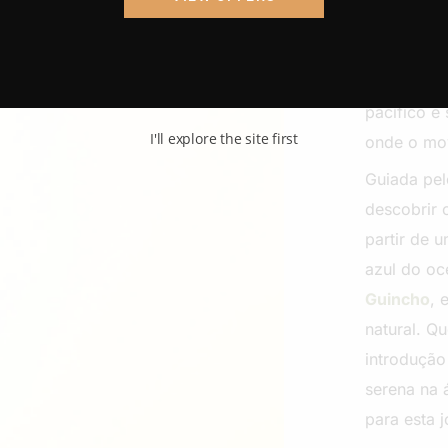
O Stand Up
Atlântico,
paisagem 
pacífico 
I'll explore the site first
onde o mov
Guiada pel
descobrir 
partir de 
azul do oc
Guincho
, 
natural. Q
introdução
serena na 
para esta 