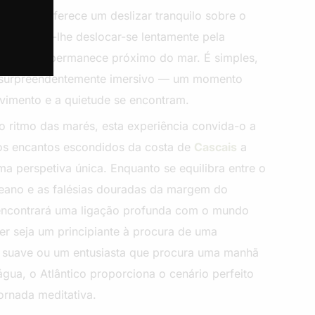
 Paddle oferece um deslizar tranquilo sobre o
 permitindo-lhe deslocar-se lentamente pela
enquanto permanece próximo do mar. É simples,
e surpreendentemente imersivo — um momento
imento e a quietude se encontram.
o ritmo das marés, esta experiência convida-o a
os encantos escondidos da costa de
Cascais
a
uma perspetiva única. Enquanto se equilibra entre o
eano e as falésias douradas da margem do
encontrará uma ligação profunda com o mundo
uer seja um principiante à procura de uma
 suave ou um entusiasta que procura uma manhã
água, o Atlântico proporciona o cenário perfeito
jornada meditativa.