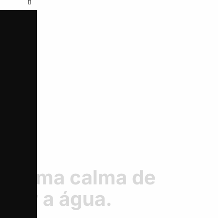
Close
this
module
 forma calma de
orar a água.