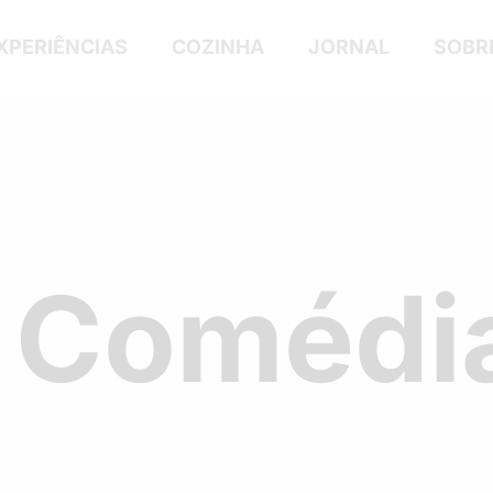
XPERIÊNCIAS
COZINHA
JORNAL
SOBR
C
o
m
é
d
i