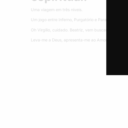
Quarto
Uma viagem em três níveis.
Um jogo entre Inferno, Purgatório e Paraíso.
Oh Virgílio, cuidado. Beatriz, vem buscar-me.
Leva-me a Deus, apresenta-me ao Amor.